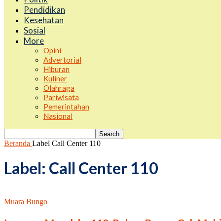
Pendidikan
Kesehatan
Sosial
More
Opini
Advertorial
Hiburan
Kuliner
Olahraga
Pariwisata
Pemerintahan
Nasional
Beranda
Label
Call Center 110
Label: Call Center 110
Muara Bungo