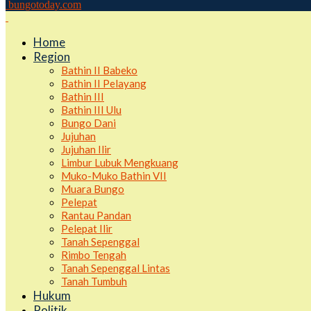
bungotoday.com
Home
Region
Bathin II Babeko
Bathin II Pelayang
Bathin III
Bathin III Ulu
Bungo Dani
Jujuhan
Jujuhan Ilir
Limbur Lubuk Mengkuang
Muko-Muko Bathin VII
Muara Bungo
Pelepat
Rantau Pandan
Pelepat Ilir
Tanah Sepenggal
Rimbo Tengah
Tanah Sepenggal Lintas
Tanah Tumbuh
Hukum
Politik