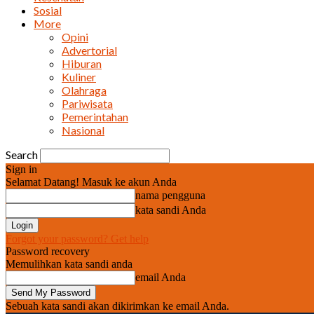
Sosial
More
Opini
Advertorial
Hiburan
Kuliner
Olahraga
Pariwisata
Pemerintahan
Nasional
Search
Sign in
Selamat Datang! Masuk ke akun Anda
nama pengguna
kata sandi Anda
Forgot your password? Get help
Password recovery
Memulihkan kata sandi anda
email Anda
Sebuah kata sandi akan dikirimkan ke email Anda.