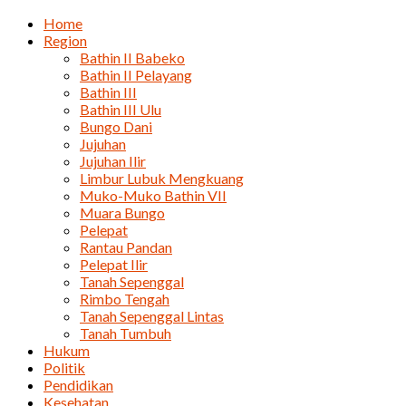
Home
Region
Bathin II Babeko
Bathin II Pelayang
Bathin III
Bathin III Ulu
Bungo Dani
Jujuhan
Jujuhan Ilir
Limbur Lubuk Mengkuang
Muko-Muko Bathin VII
Muara Bungo
Pelepat
Rantau Pandan
Pelepat Ilir
Tanah Sepenggal
Rimbo Tengah
Tanah Sepenggal Lintas
Tanah Tumbuh
Hukum
Politik
Pendidikan
Kesehatan