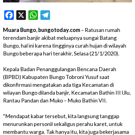
Facebook
X
WhatsApp
Telegram
Muara Bungo, bungotoday.com
– Ratusan rumah
terendam banjir akibat meluapnya sungai Batang
Bungo, hal ini karena tingginya curah hujan di wilayah
Bungo beberapa hari terakhir, Selasa (21/1/2020).
Kepala Badan Penanggulangan Bencana Daerah
(BPBD) Kabupaten Bungo Tobroni Yusuf saat
dikonfirmasi mengatakan ada tiga Kecamatan di
wilayan Bungo dilanda banjir, Kecamatan Bathin III Ulu,
Rantau Pandan dan Muko – Muko Bathin VII.
“Mendapat kabar tersebut, kita langsung tanggap
menurunkan personil sekaligus perahu karet, untuk
membantu warga. Tak hanya itu, kita juga bekerjasama