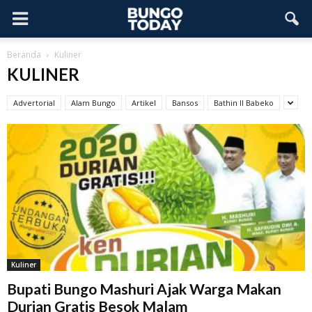
Beranda
Kuliner
KULINER
Advertorial
Alam Bungo
Artikel
Bansos
Bathin II Babeko
Kuliner
Bupati Bungo Mashuri Ajak Warga Makan
Durian Gratis Besok Malam