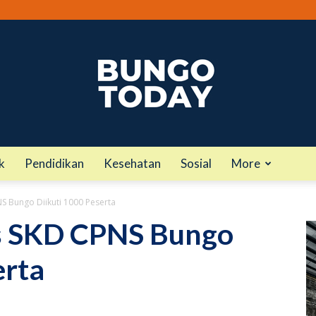
k
Pendidikan
Kesehatan
Sosial
More
bungotoday.com
S Bungo Diikuti 1000 Peserta
es SKD CPNS Bungo
erta