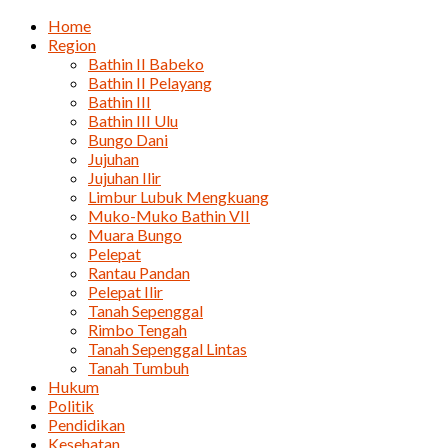
Home
Region
Bathin II Babeko
Bathin II Pelayang
Bathin III
Bathin III Ulu
Bungo Dani
Jujuhan
Jujuhan Ilir
Limbur Lubuk Mengkuang
Muko-Muko Bathin VII
Muara Bungo
Pelepat
Rantau Pandan
Pelepat Ilir
Tanah Sepenggal
Rimbo Tengah
Tanah Sepenggal Lintas
Tanah Tumbuh
Hukum
Politik
Pendidikan
Kesehatan