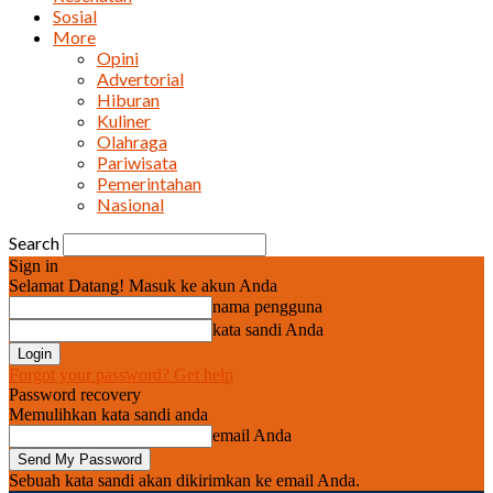
Sosial
More
Opini
Advertorial
Hiburan
Kuliner
Olahraga
Pariwisata
Pemerintahan
Nasional
Search
Sign in
Selamat Datang! Masuk ke akun Anda
nama pengguna
kata sandi Anda
Forgot your password? Get help
Password recovery
Memulihkan kata sandi anda
email Anda
Sebuah kata sandi akan dikirimkan ke email Anda.