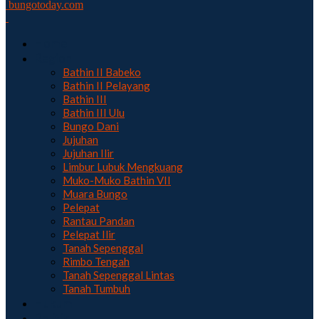
bungotoday.com
Home
Region
Bathin II Babeko
Bathin II Pelayang
Bathin III
Bathin III Ulu
Bungo Dani
Jujuhan
Jujuhan Ilir
Limbur Lubuk Mengkuang
Muko-Muko Bathin VII
Muara Bungo
Pelepat
Rantau Pandan
Pelepat Ilir
Tanah Sepenggal
Rimbo Tengah
Tanah Sepenggal Lintas
Tanah Tumbuh
Hukum
Politik