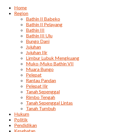
Home
Region
Bathin II Babeko
Bathin II Pelayang
Bathin III
Bathin III Ulu
Bungo Dani
Jujuhan
Jujuhan Ilir
Limbur Lubuk Mengkuang
Muko-Muko Bathin VII
Muara Bungo
Pelepat
Rantau Pandan
Pelepat Ilir
Tanah Sepenggal
Rimbo Tengah
Tanah Sepenggal Lintas
Tanah Tumbuh
Hukum
Politik
Pendidikan
Kesehatan