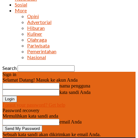
Sosial
More
Opini
Advertorial
Hiburan
Kuliner
Olahraga
Pariwisata
Pemerintahan
Nasional
Search
Sign in
Selamat Datang! Masuk ke akun Anda
nama pengguna
kata sandi Anda
Forgot your password? Get help
Password recovery
Memulihkan kata sandi anda
email Anda
Sebuah kata sandi akan dikirimkan ke email Anda.