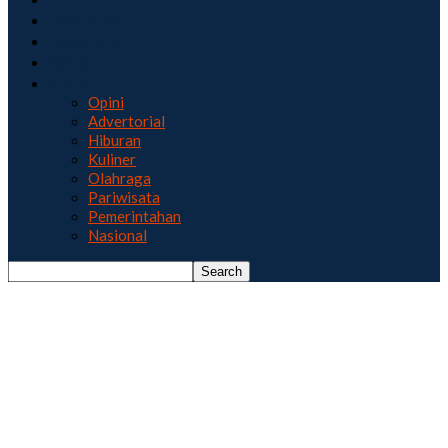
Pendidikan
Kesehatan
Sosial
More
Opini
Advertorial
Hiburan
Kuliner
Olahraga
Pariwisata
Pemerintahan
Nasional