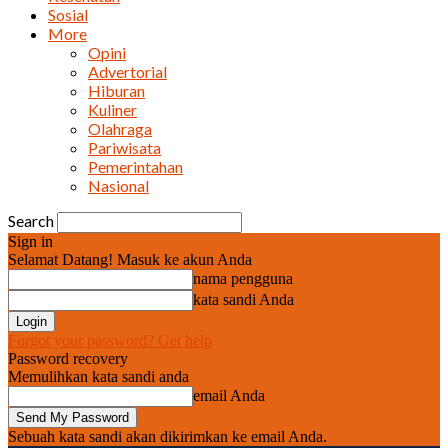
Sosial
More
Opini
Advertorial
Hiburan
Kuliner
Olahraga
Pariwisata
Pemerintahan
Nasional
Search
Sign in
Selamat Datang! Masuk ke akun Anda
nama pengguna
kata sandi Anda
Forgot your password? Get help
Password recovery
Memulihkan kata sandi anda
email Anda
Sebuah kata sandi akan dikirimkan ke email Anda.