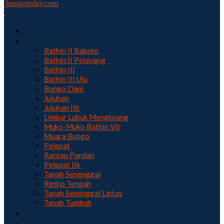
bungotoday.com
Home
Region
Bathin II Babeko
Bathin II Pelayang
Bathin III
Bathin III Ulu
Bungo Dani
Jujuhan
Jujuhan Ilir
Limbur Lubuk Mengkuang
Muko-Muko Bathin VII
Muara Bungo
Pelepat
Rantau Pandan
Pelepat Ilir
Tanah Sepenggal
Rimbo Tengah
Tanah Sepenggal Lintas
Tanah Tumbuh
Hukum
Politik