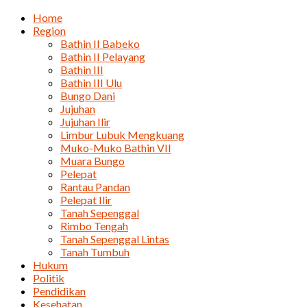
Home
Region
Bathin II Babeko
Bathin II Pelayang
Bathin III
Bathin III Ulu
Bungo Dani
Jujuhan
Jujuhan Ilir
Limbur Lubuk Mengkuang
Muko-Muko Bathin VII
Muara Bungo
Pelepat
Rantau Pandan
Pelepat Ilir
Tanah Sepenggal
Rimbo Tengah
Tanah Sepenggal Lintas
Tanah Tumbuh
Hukum
Politik
Pendidikan
Kesehatan