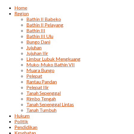
Home
Region
Bathin II Babeko
Bathin II Pelayang
Bathin III
Bathin III Ulu
Bungo Dani
Jujuhan
Jujuhan Ilir
Limbur Lubuk Mengkuang
Muko-Muko Bathin VII
Muara Bungo
Pelepat
Rantau Pandan
Pelepat Ilir
Tanah Sepenggal
Rimbo Tengah
Tanah Sepenggal Lintas
Tanah Tumbuh
Hukum
Politik
Pendidikan
Kesehatan