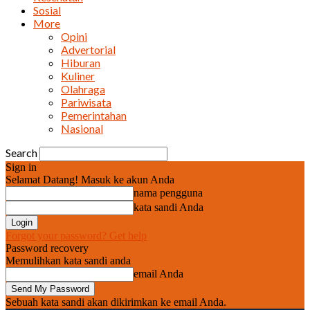
Sosial
More
Opini
Advertorial
Hiburan
Kuliner
Olahraga
Pariwisata
Pemerintahan
Nasional
Search
Sign in
Selamat Datang! Masuk ke akun Anda
nama pengguna
kata sandi Anda
Forgot your password? Get help
Password recovery
Memulihkan kata sandi anda
email Anda
Sebuah kata sandi akan dikirimkan ke email Anda.