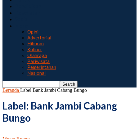
Pendidikan
Kesehatan
Sosial
More
Opini
Advertorial
Hiburan
Kuliner
Olahraga
Pariwisata
Pemerintahan
Nasional
Beranda
Label
Bank Jambi Cabang Bungo
Label: Bank Jambi Cabang
Bungo
Muara Bungo