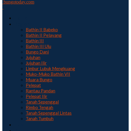
bungotoday.com
Home
Region
Bathin II Babeko
Bathin II Pelayang
Bathin III
Bathin III Ulu
Bungo Dani
Jujuhan
Jujuhan Ilir
Limbur Lubuk Mengkuang
Muko-Muko Bathin VII
Muara Bungo
Pelepat
Rantau Pandan
Pelepat Ilir
Tanah Sepenggal
Rimbo Tengah
Tanah Sepenggal Lintas
Tanah Tumbuh
Hukum
Politik