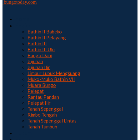
bungotoday.com
Home
Region
Bathin II Babeko
Bathin II Pelayang
Bathin III
Bathin III Ulu
Bungo Dani
Jujuhan
Jujuhan Ilir
Limbur Lubuk Mengkuang
Muko-Muko Bathin VII
Muara Bungo
Pelepat
Rantau Pandan
Pelepat Ilir
Tanah Sepenggal
Rimbo Tengah
Tanah Sepenggal Lintas
Tanah Tumbuh
Hukum
Politik