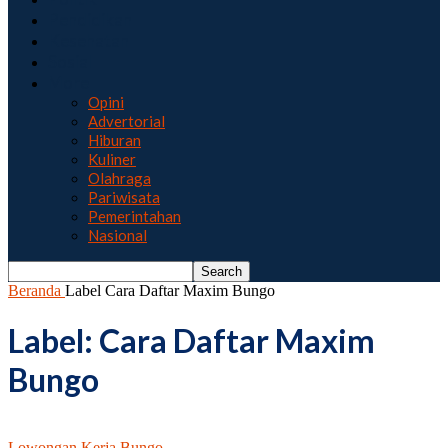
Pendidikan
Kesehatan
Sosial
More
Opini
Advertorial
Hiburan
Kuliner
Olahraga
Pariwisata
Pemerintahan
Nasional
Beranda
Label
Cara Daftar Maxim Bungo
Label: Cara Daftar Maxim
Bungo
Lowongan Kerja Bungo