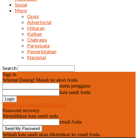
Sosial
More
Opini
Advertorial
Hiburan
Kuliner
Olahraga
Pariwisata
Pemerintahan
Nasional
Search
Sign in
Selamat Datang! Masuk ke akun Anda
nama pengguna
kata sandi Anda
Forgot your password? Get help
Password recovery
Memulihkan kata sandi anda
email Anda
Sebuah kata sandi akan dikirimkan ke email Anda.