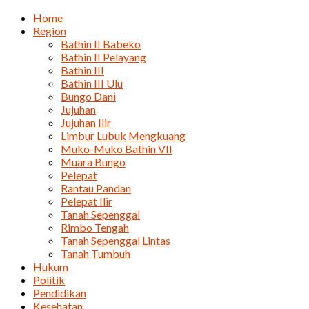
Home
Region
Bathin II Babeko
Bathin II Pelayang
Bathin III
Bathin III Ulu
Bungo Dani
Jujuhan
Jujuhan Ilir
Limbur Lubuk Mengkuang
Muko-Muko Bathin VII
Muara Bungo
Pelepat
Rantau Pandan
Pelepat Ilir
Tanah Sepenggal
Rimbo Tengah
Tanah Sepenggal Lintas
Tanah Tumbuh
Hukum
Politik
Pendidikan
Kesehatan