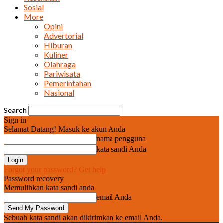
Sosial
More
Opini
Advertorial
Hiburan
Kuliner
Olahraga
Pariwisata
Pemerintahan
Nasional
Search
Sign in
Selamat Datang! Masuk ke akun Anda
nama pengguna
kata sandi Anda
Forgot your password? Get help
Password recovery
Memulihkan kata sandi anda
email Anda
Sebuah kata sandi akan dikirimkan ke email Anda.