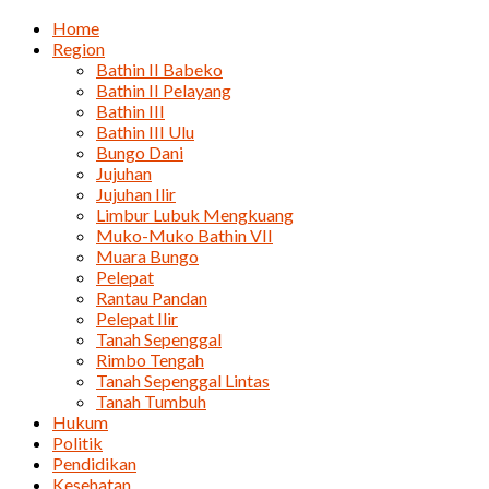
Home
Region
Bathin II Babeko
Bathin II Pelayang
Bathin III
Bathin III Ulu
Bungo Dani
Jujuhan
Jujuhan Ilir
Limbur Lubuk Mengkuang
Muko-Muko Bathin VII
Muara Bungo
Pelepat
Rantau Pandan
Pelepat Ilir
Tanah Sepenggal
Rimbo Tengah
Tanah Sepenggal Lintas
Tanah Tumbuh
Hukum
Politik
Pendidikan
Kesehatan