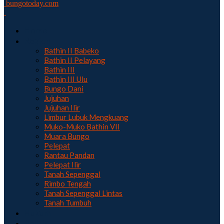
bungotoday.com
Home
Region
Bathin II Babeko
Bathin II Pelayang
Bathin III
Bathin III Ulu
Bungo Dani
Jujuhan
Jujuhan Ilir
Limbur Lubuk Mengkuang
Muko-Muko Bathin VII
Muara Bungo
Pelepat
Rantau Pandan
Pelepat Ilir
Tanah Sepenggal
Rimbo Tengah
Tanah Sepenggal Lintas
Tanah Tumbuh
Hukum
Politik