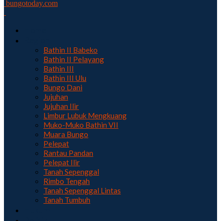
bungotoday.com
Home
Region
Bathin II Babeko
Bathin II Pelayang
Bathin III
Bathin III Ulu
Bungo Dani
Jujuhan
Jujuhan Ilir
Limbur Lubuk Mengkuang
Muko-Muko Bathin VII
Muara Bungo
Pelepat
Rantau Pandan
Pelepat Ilir
Tanah Sepenggal
Rimbo Tengah
Tanah Sepenggal Lintas
Tanah Tumbuh
Hukum
Politik