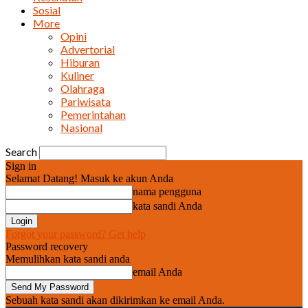
Sosial
More
Opini
Advertorial
Hiburan
Kuliner
Olahraga
Pariwisata
Pemerintahan
Nasional
Search
Sign in
Selamat Datang! Masuk ke akun Anda
nama pengguna
kata sandi Anda
Forgot your password? Get help
Password recovery
Memulihkan kata sandi anda
email Anda
Sebuah kata sandi akan dikirimkan ke email Anda.