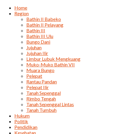
Home
Region
Bathin II Babeko
Bathin II Pelayang
Bathin III
Bathin III Ulu
Bungo Dani
Jujuhan
Jujuhan Ilir
Limbur Lubuk Mengkuang
Muko-Muko Bathin VII
Muara Bungo
Pelepat
Rantau Pandan
Pelepat Ilir
Tanah Sepenggal
Rimbo Tengah
Tanah Sepenggal Lintas
Tanah Tumbuh
Hukum
Politik
Pendidikan
Kesehatan