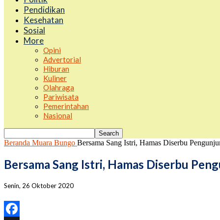
Pendidikan
Kesehatan
Sosial
More
Opini
Advertorial
Hiburan
Kuliner
Olahraga
Pariwisata
Pemerintahan
Nasional
Beranda
Muara Bungo
Bersama Sang Istri, Hamas Diserbu Pengunju
Bersama Sang Istri, Hamas Diserbu Pen
Senin, 26 Oktober 2020