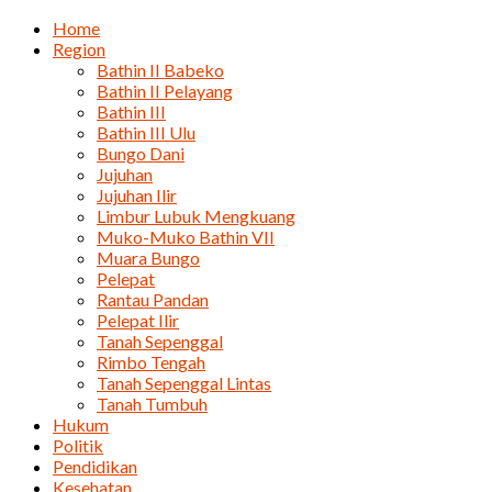
Home
Region
Bathin II Babeko
Bathin II Pelayang
Bathin III
Bathin III Ulu
Bungo Dani
Jujuhan
Jujuhan Ilir
Limbur Lubuk Mengkuang
Muko-Muko Bathin VII
Muara Bungo
Pelepat
Rantau Pandan
Pelepat Ilir
Tanah Sepenggal
Rimbo Tengah
Tanah Sepenggal Lintas
Tanah Tumbuh
Hukum
Politik
Pendidikan
Kesehatan