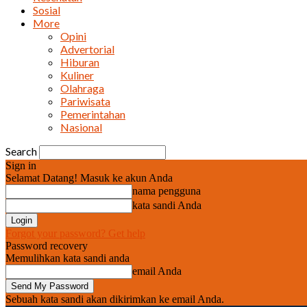
Sosial
More
Opini
Advertorial
Hiburan
Kuliner
Olahraga
Pariwisata
Pemerintahan
Nasional
Search
Sign in
Selamat Datang! Masuk ke akun Anda
nama pengguna
kata sandi Anda
Forgot your password? Get help
Password recovery
Memulihkan kata sandi anda
email Anda
Sebuah kata sandi akan dikirimkan ke email Anda.