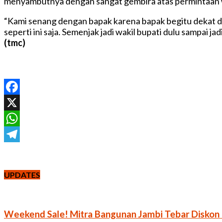
menyambutnya dengan sangat gembira atas permintaan w
“Kami senang dengan bapak karena bapak begitu dekat de
seperti ini saja. Semenjak jadi wakil bupati dulu sampai
(tmc)
Facebook
X
WhatsApp
Telegram
UPDATES
Weekend Sale! Mitra Bangunan Jambi Tebar Disko