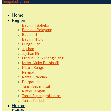
bungotoday.com
Home
Region
Bathin II Babeko
Bathin II Pelayang
Bathin III
Bathin III Ulu
Bungo Dani
Jujuhan
Jujuhan Ilir
Limbur Lubuk Mengkuang
Muko-Muko Bathin VII
Muara Bungo
Pelepat
Rantau Pandan
Pelepat Ilir
Tanah Sepenggal
Rimbo Tengah
Tanah Sepenggal Lintas
Tanah Tumbuh
Hukum
Politik