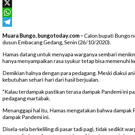
Facebook
X
WhatsApp
Telegram
Muara Bungo, bungotoday.com –
Calon bupati Bungo no
dusun Embacang Gedang, Senin (26/10/2020).
Hamas datang untuk menyapa warganya sembari menikmat
hanya menyampaikan rasa syukur tetap bisa memenuhi ke
Demikian halnya dengan para pedagang. Meski diakui ani
kebutuhan sehari-hari dari hasil berjualan.
“Kalau terdampak pastikan terasa dampak Pandemi ini pak, 
pedagang martabak.
Menanggapi hal itu, Hamas mengatakan bahwa dampak Pan
dampak Pandemi ini.
Disela-sela berkeliling di pasar tadi pagi, tidak sediki