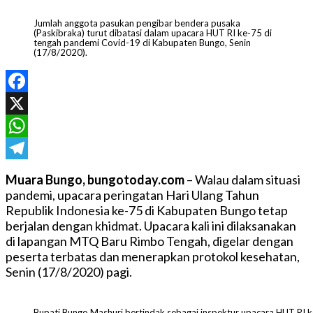
Jumlah anggota pasukan pengibar bendera pusaka
(Paskibraka) turut dibatasi dalam upacara HUT RI ke-75 di
tengah pandemi Covid-19 di Kabupaten Bungo, Senin
(17/8/2020).
Facebook
X
WhatsApp
Telegram
Muara Bungo, bungotoday.com
– Walau dalam situasi
pandemi, upacara peringatan Hari Ulang Tahun
Republik Indonesia ke-75 di Kabupaten Bungo tetap
berjalan dengan khidmat. Upacara kali ini dilaksanakan
di lapangan MTQ Baru Rimbo Tengah, digelar dengan
peserta terbatas dan menerapkan protokol kesehatan,
Senin (17/8/2020) pagi.
Bupati Bungo Mashuri bertindak sebagai inspektur upacara HUT RI k