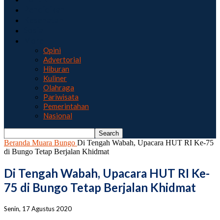
Pendidikan
Kesehatan
Sosial
More
Opini
Advertorial
Hiburan
Kuliner
Olahraga
Pariwisata
Pemerintahan
Nasional
Beranda
Muara Bungo
Di Tengah Wabah, Upacara HUT RI Ke-75
di Bungo Tetap Berjalan Khidmat
Di Tengah Wabah, Upacara HUT RI Ke-
75 di Bungo Tetap Berjalan Khidmat
Senin, 17 Agustus 2020