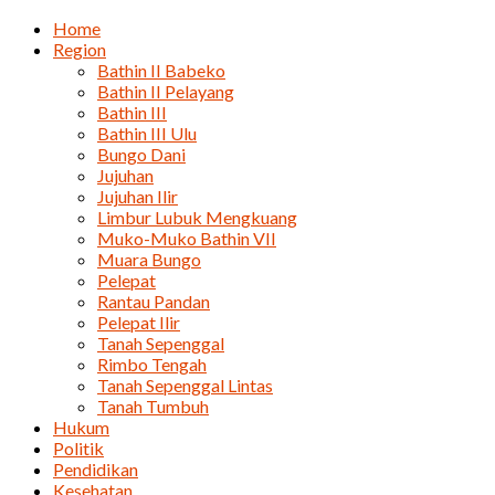
Home
Region
Bathin II Babeko
Bathin II Pelayang
Bathin III
Bathin III Ulu
Bungo Dani
Jujuhan
Jujuhan Ilir
Limbur Lubuk Mengkuang
Muko-Muko Bathin VII
Muara Bungo
Pelepat
Rantau Pandan
Pelepat Ilir
Tanah Sepenggal
Rimbo Tengah
Tanah Sepenggal Lintas
Tanah Tumbuh
Hukum
Politik
Pendidikan
Kesehatan