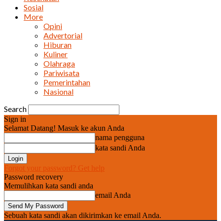
Sosial
More
Opini
Advertorial
Hiburan
Kuliner
Olahraga
Pariwisata
Pemerintahan
Nasional
Search
Sign in
Selamat Datang! Masuk ke akun Anda
nama pengguna
kata sandi Anda
Forgot your password? Get help
Password recovery
Memulihkan kata sandi anda
email Anda
Sebuah kata sandi akan dikirimkan ke email Anda.