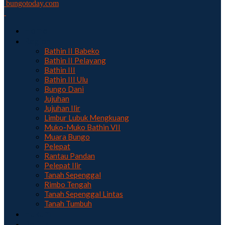
bungotoday.com
Home
Region
Bathin II Babeko
Bathin II Pelayang
Bathin III
Bathin III Ulu
Bungo Dani
Jujuhan
Jujuhan Ilir
Limbur Lubuk Mengkuang
Muko-Muko Bathin VII
Muara Bungo
Pelepat
Rantau Pandan
Pelepat Ilir
Tanah Sepenggal
Rimbo Tengah
Tanah Sepenggal Lintas
Tanah Tumbuh
Hukum
Politik