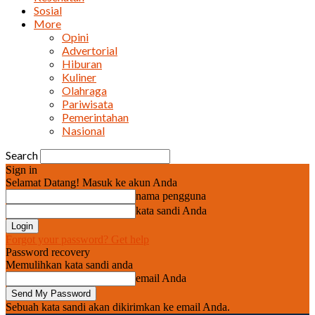
Sosial
More
Opini
Advertorial
Hiburan
Kuliner
Olahraga
Pariwisata
Pemerintahan
Nasional
Search
Sign in
Selamat Datang! Masuk ke akun Anda
nama pengguna
kata sandi Anda
Forgot your password? Get help
Password recovery
Memulihkan kata sandi anda
email Anda
Sebuah kata sandi akan dikirimkan ke email Anda.