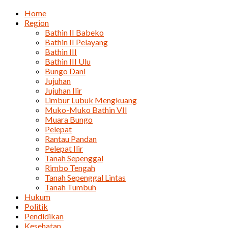
Home
Region
Bathin II Babeko
Bathin II Pelayang
Bathin III
Bathin III Ulu
Bungo Dani
Jujuhan
Jujuhan Ilir
Limbur Lubuk Mengkuang
Muko-Muko Bathin VII
Muara Bungo
Pelepat
Rantau Pandan
Pelepat Ilir
Tanah Sepenggal
Rimbo Tengah
Tanah Sepenggal Lintas
Tanah Tumbuh
Hukum
Politik
Pendidikan
Kesehatan