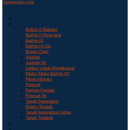
bungotoday.com
Home
Region
Bathin II Babeko
Bathin II Pelayang
Bathin III
Bathin III Ulu
Bungo Dani
Jujuhan
Jujuhan Ilir
Limbur Lubuk Mengkuang
Muko-Muko Bathin VII
Muara Bungo
Pelepat
Rantau Pandan
Pelepat Ilir
Tanah Sepenggal
Rimbo Tengah
Tanah Sepenggal Lintas
Tanah Tumbuh
Hukum
Politik