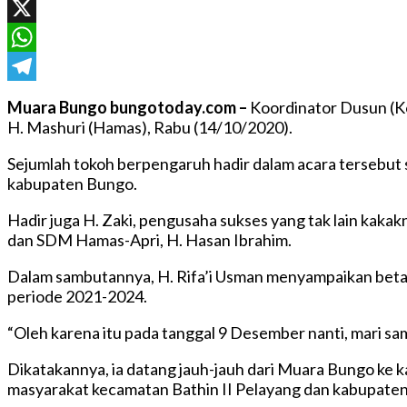
Facebook
X
WhatsApp
Telegram
Muara Bungo bungotoday.com –
Koordinator Dusun (Ko
H. Mashuri (Hamas), Rabu (14/10/2020).
Sejumlah tokoh berpengaruh hadir dalam acara tersebut 
kabupaten Bungo.
Hadir juga H. Zaki, pengusaha sukses yang tak lain kakak
dan SDM Hamas-Apri, H. Hasan Ibrahim.
Dalam sambutannya, H. Rifa’i Usman menyampaikan betap
periode 2021-2024.
“Oleh karena itu pada tanggal 9 Desember nanti, mari sa
Dikatakannya, ia datang jauh-jauh dari Muara Bungo k
masyarakat kecamatan Bathin II Pelayang dan kabupaten