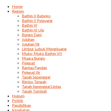
Home
Region
Bathin II Babeko
Bathin II Pelayang
Bathin III
Bathin III Ulu
Bungo Dani
Jujuhan
Jujuhan Ilir
Limbur Lubuk Mengkuang
Muko-Muko Bathin VII
Muara Bungo
Pelepat
Rantau Pandan
Pelepat Ilir
Tanah Sepenggal
Rimbo Tengah
Tanah Sepenggal Lintas
Tanah Tumbuh
Hukum
Politik
Pendidikan
Kesehatan