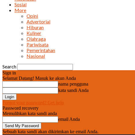
Sosial
More
Opini
Advertorial
Hiburan
Kuliner
Olahraga
Pariwisata
Pemerintahan
Nasional
Search
Sign in
Selamat Datang! Masuk ke akun Anda
nama pengguna
kata sandi Anda
Forgot your password? Get help
Password recovery
Memulihkan kata sandi anda
email Anda
Sebuah kata sandi akan dikirimkan ke email Anda.