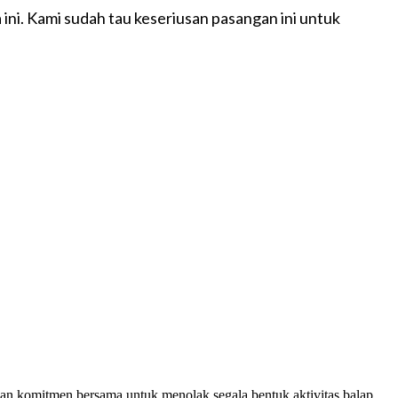
i. Kami sudah tau keseriusan pasangan ini untuk
n komitmen bersama untuk menolak segala bentuk aktivitas balap