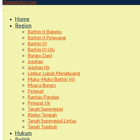
bungotoday.com
Home
Region
Bathin II Babeko
Bathin II Pelayang
Bathin III
Bathin III Ulu
Bungo Dani
Jujuhan
Jujuhan Ilir
Limbur Lubuk Mengkuang
Muko-Muko Bathin VII
Muara Bungo
Pelepat
Rantau Pandan
Pelepat Ilir
Tanah Sepenggal
Rimbo Tengah
Tanah Sepenggal Lintas
Tanah Tumbuh
Hukum
Politik