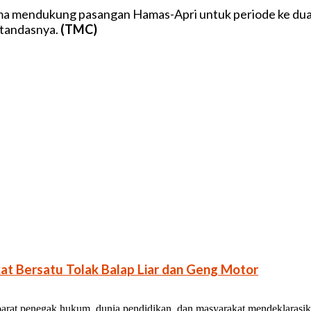
 mendukung pasangan Hamas-Apri untuk periode ke dua in
 tandasnya.
(TMC)
at Bersatu Tolak Balap Liar dan Geng Motor
arat penegak hukum, dunia pendidikan, dan masyarakat mendeklarasika