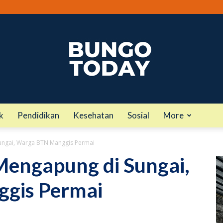
k
Pendidikan
Kesehatan
Sosial
More
bungotoday.com
Sungai, Warga BTN Manggis Permai
Mengapung di Sungai,
gis Permai