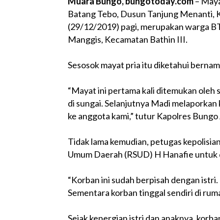
Muara Bungo, bungotoday.com
– Maya
Batang Tebo, Dusun Tanjung Menanti, 
(29/12/2019) pagi, merupakan warga B
Manggis, Kecamatan Bathin III.
Sesosok mayat pria itu diketahui bernam
“Mayat ini pertama kali ditemukan ol
di sungai. Selanjutnya Madi melaporkan 
ke anggota kami,” tutur Kapolres Bungo
Tidak lama kemudian, petugas kepolisia
Umum Daerah (RSUD) H Hanafie untuk d
“Korban ini sudah berpisah dengan istri.
Sementara korban tinggal sendiri di ru
Sejak kepergian istri dan anaknya, korba