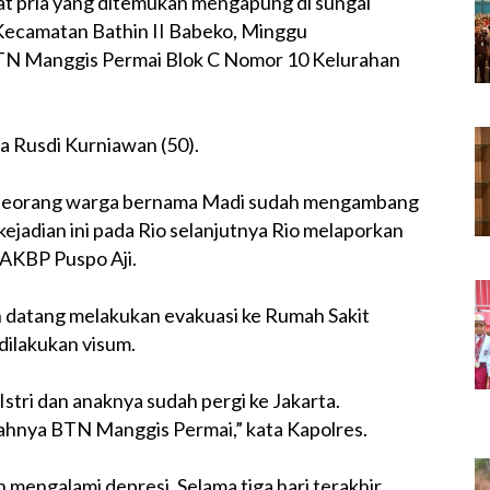
t pria yang ditemukan mengapung di sungai
Kecamatan Bathin II Babeko, Minggu
TN Manggis Permai Blok C Nomor 10 Kelurahan
a Rusdi Kurniawan (50).
eh seorang warga bernama Madi sudah mengambang
kejadian ini pada Rio selanjutnya Rio melaporkan
 AKBP Puspo Aji.
n datang melakukan evakuasi ke Rumah Sakit
ilakukan visum.
 Istri dan anaknya sudah pergi ke Jakarta.
mahnya BTN Manggis Permai,” kata Kapolres.
n mengalami depresi. Selama tiga hari terakhir,