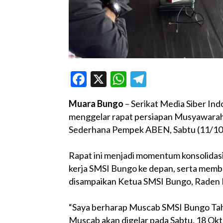
Facebook
X
WhatsApp
Telegram
Muara Bungo
– Serikat Media Siber Ind
menggelar rapat persiapan Musyawara
Sederhana Pempek ABEN, Sabtu (11/10
Rapat ini menjadi momentum konsolidas
kerja SMSI Bungo ke depan, serta memb
disampaikan Ketua SMSI Bungo, Raden B
“Saya berharap Muscab SMSI Bungo Tah
Muscab akan digelar pada Sabtu, 18 Okt