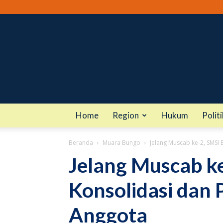
Home
Region
Hukum
Politi
Beranda
Muara Bungo
Jelang Muscab ke-2, SMSI 
Jelang Muscab k
Konsolidasi dan 
Anggota