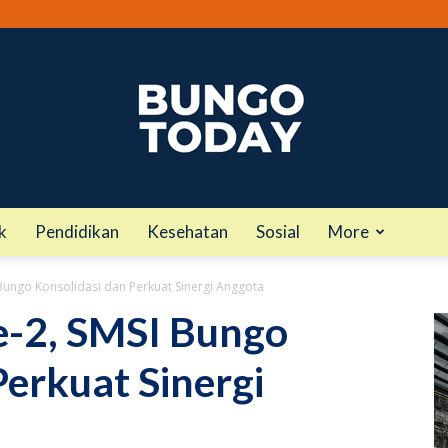
k
Pendidikan
Kesehatan
Sosial
More
bungotoday.com
Bungo Konsolidasi dan Perkuat Sinergi Anggota
e-2, SMSI Bungo
Perkuat Sinergi