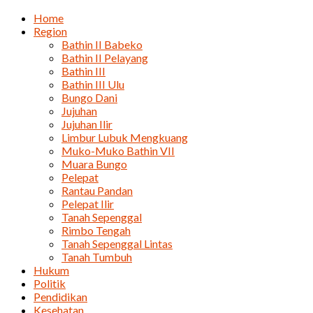
Home
Region
Bathin II Babeko
Bathin II Pelayang
Bathin III
Bathin III Ulu
Bungo Dani
Jujuhan
Jujuhan Ilir
Limbur Lubuk Mengkuang
Muko-Muko Bathin VII
Muara Bungo
Pelepat
Rantau Pandan
Pelepat Ilir
Tanah Sepenggal
Rimbo Tengah
Tanah Sepenggal Lintas
Tanah Tumbuh
Hukum
Politik
Pendidikan
Kesehatan