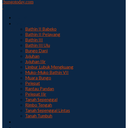
bungotoday.com
Home
Region
Bathin II Babeko
Bathin II Pelayang
Bathin III
Bathin III Ulu
Bungo Dani
Jujuhan
Jujuhan Ilir
Limbur Lubuk Mengkuang
Muko-Muko Bathin VII
Muara Bungo
Pelepat
Rantau Pandan
Pelepat Ilir
Tanah Sepenggal
Rimbo Tengah
Tanah Sepenggal Lintas
Tanah Tumbuh
Hukum
Politik