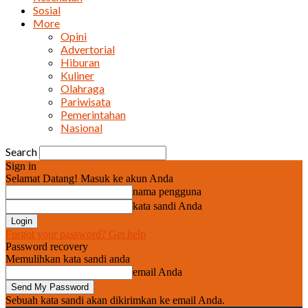
Sosial
More
Opini
Advertorial
Hiburan
Kuliner
Olahraga
Pariwisata
Pemerintahan
Nasional
Search
Sign in
Selamat Datang! Masuk ke akun Anda
nama pengguna
kata sandi Anda
Forgot your password? Get help
Password recovery
Memulihkan kata sandi anda
email Anda
Sebuah kata sandi akan dikirimkan ke email Anda.