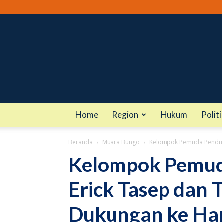
Home
Region
Hukum
Politi
Beranda
Muara Bungo
Kelompok Pemuda Penduku
Kelompok Pemud
Erick Tasep dan T
Dukungan ke Ha