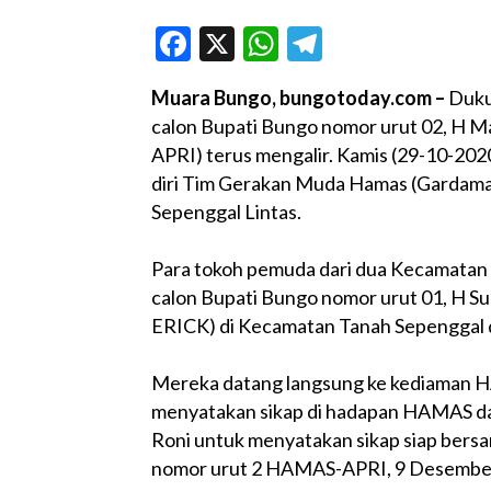
Facebook
X
WhatsApp
Telegram
Muara Bungo, bungotoday.com –
Duku
calon Bupati Bungo nomor urut 02, H M
APRI) terus mengalir. Kamis (29-10-20
diri Tim Gerakan Muda Hamas (Gardam
Sepenggal Lintas.
Para tokoh pemuda dari dua Kecamata
calon Bupati Bungo nomor urut 01, H S
ERICK) di Kecamatan Tanah Sepenggal d
Mereka datang langsung ke kediaman H
menyatakan sikap di hadapan HAMAS d
Roni untuk menyatakan sikap siap be
nomor urut 2 HAMAS-APRI, 9 Desember