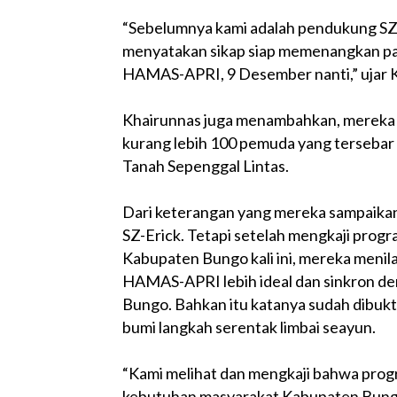
“Sebelumnya kami adalah pendukung SZ-
menyatakan sikap siap memenangkan pa
HAMAS-APRI, 9 Desember nanti,” ujar 
Khairunnas juga menambahkan, mereka
kurang lebih 100 pemuda yang tersebar
Tanah Sepenggal Lintas.
Dari keterangan yang mereka sampaik
SZ-Erick. Tetapi setelah mengkaji progr
Kabupaten Bungo kali ini, mereka meni
HAMAS-APRI lebih ideal dan sinkron 
Bungo. Bahkan itu katanya sudah dibu
bumi langkah serentak limbai seayun.
“Kami melihat dan mengkaji bahwa prog
kebutuhan masyarakat Kabupaten Bungo