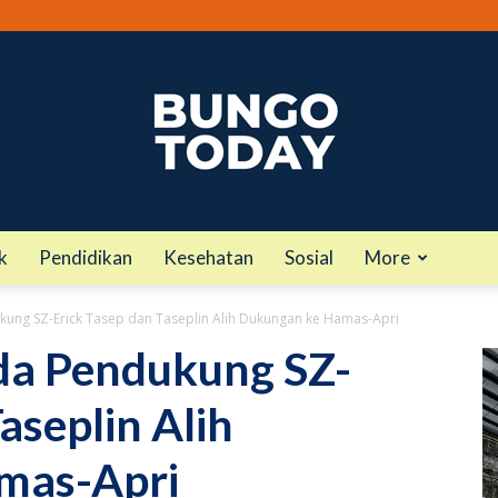
k
Pendidikan
Kesehatan
Sosial
More
bungotoday.com
ng SZ-Erick Tasep dan Taseplin Alih Dukungan ke Hamas-Apri
a Pendukung SZ-
aseplin Alih
mas-Apri