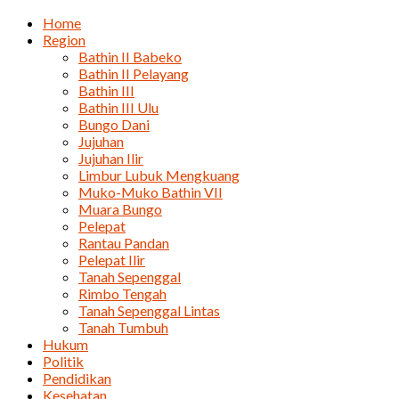
Home
Region
Bathin II Babeko
Bathin II Pelayang
Bathin III
Bathin III Ulu
Bungo Dani
Jujuhan
Jujuhan Ilir
Limbur Lubuk Mengkuang
Muko-Muko Bathin VII
Muara Bungo
Pelepat
Rantau Pandan
Pelepat Ilir
Tanah Sepenggal
Rimbo Tengah
Tanah Sepenggal Lintas
Tanah Tumbuh
Hukum
Politik
Pendidikan
Kesehatan