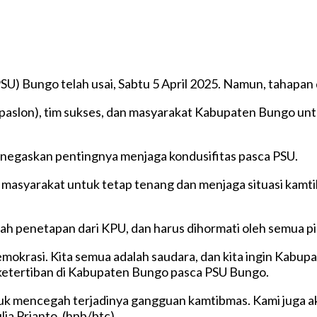
U) Bungo telah usai, Sabtu 5 April 2025. Namun, tahapan 
paslon), tim sukses, dan masyarakat Kabupaten Bungo un
enegaskan pentingnya menjaga kondusifitas pasca PSU.
 masyarakat untuk tetap tenang dan menjaga situasi kamt
lah penetapan dari KPU, dan harus dihormati oleh semua pi
 demokrasi. Kita semua adalah saudara, dan kita ingin Kab
etertiban di Kabupaten Bungo pasca PSU Bungo.
tuk mencegah terjadinya gangguan kamtibmas. Kami juga 
ia Prianto. (hpb/btc)