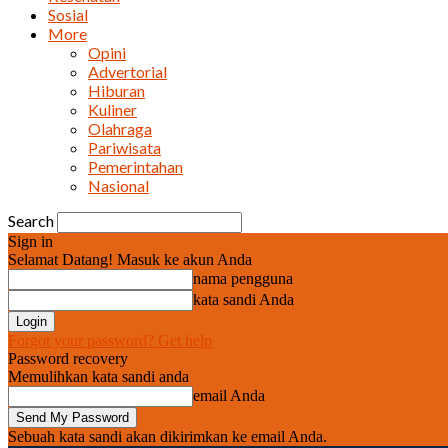
Sosial
More
Opini
Advertorial
Hiburan
Kuliner
Olahraga
Pariwisata
Pemerintahan
Nasional
Search
Sign in
Selamat Datang! Masuk ke akun Anda
nama pengguna
kata sandi Anda
Forgot your password? Get help
Password recovery
Memulihkan kata sandi anda
email Anda
Sebuah kata sandi akan dikirimkan ke email Anda.