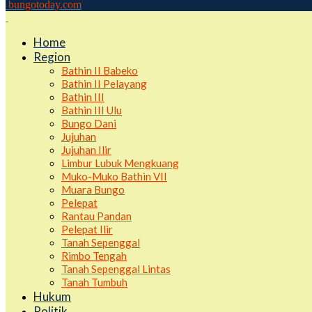
bungotoday.com
Home
Region
Bathin II Babeko
Bathin II Pelayang
Bathin III
Bathin III Ulu
Bungo Dani
Jujuhan
Jujuhan Ilir
Limbur Lubuk Mengkuang
Muko-Muko Bathin VII
Muara Bungo
Pelepat
Rantau Pandan
Pelepat Ilir
Tanah Sepenggal
Rimbo Tengah
Tanah Sepenggal Lintas
Tanah Tumbuh
Hukum
Politik