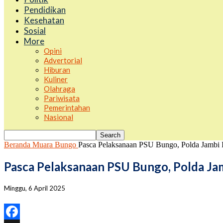
Pendidikan
Kesehatan
Sosial
More
Opini
Advertorial
Hiburan
Kuliner
Olahraga
Pariwisata
Pemerintahan
Nasional
Beranda
Muara Bungo
Pasca Pelaksanaan PSU Bungo, Polda Jambi 
Pasca Pelaksanaan PSU Bungo, Polda Ja
Minggu, 6 April 2025