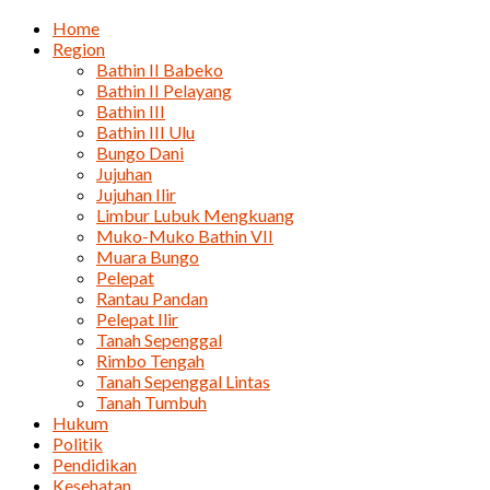
Home
Region
Bathin II Babeko
Bathin II Pelayang
Bathin III
Bathin III Ulu
Bungo Dani
Jujuhan
Jujuhan Ilir
Limbur Lubuk Mengkuang
Muko-Muko Bathin VII
Muara Bungo
Pelepat
Rantau Pandan
Pelepat Ilir
Tanah Sepenggal
Rimbo Tengah
Tanah Sepenggal Lintas
Tanah Tumbuh
Hukum
Politik
Pendidikan
Kesehatan