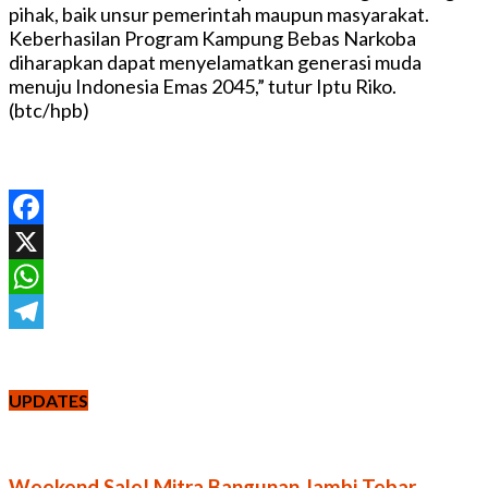
pihak, baik unsur pemerintah maupun masyarakat.
Keberhasilan Program Kampung Bebas Narkoba
diharapkan dapat menyelamatkan generasi muda
menuju Indonesia Emas 2045,” tutur Iptu Riko.
(btc/hpb)
Facebook
X
WhatsApp
Telegram
UPDATES
Weekend Sale! Mitra Bangunan Jambi Tebar