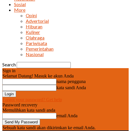
Sosial
More
Opini
Advertorial
Hiburan
Kuliner
Olahraga
Pariwisata
Pemerintahan
Nasional
Search
Sign in
Selamat Datang! Masuk ke akun Anda
nama pengguna
kata sandi Anda
Forgot your password? Get help
Password recovery
Memulihkan kata sandi anda
email Anda
Sebuah kata sandi akan dikirimkan ke email Anda.