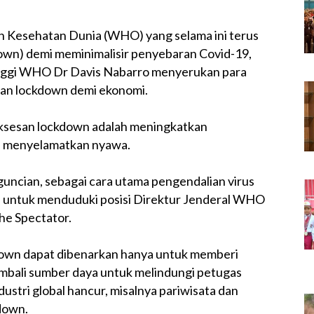
n Kesehatan Dunia (WHO) yang selama ini terus
wn) demi meminimalisir penyebaran Covid-19,
etinggi WHO Dr Davis Nabarro menyerukan para
kan lockdown demi ekonomi.
uksesan lockdown adalah meningkatkan
i menyelamatkan nyawa.
uncian, sebagai cara utama pengendalian virus
kan untuk menduduki posisi Direktur Jenderal WHO
e Spectator.
down dapat dibenarkan hanya untuk memberi
mbali sumber daya untuk melindungi petugas
stri global hancur, misalnya pariwisata dan
kdown.