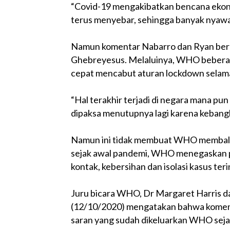
“Covid-19 mengakibatkan bencana ekono
terus menyebar, sehingga banyak nyawa t
Namun komentar Nabarro dan Ryan ber
Ghebreyesus. Melaluinya, WHO beberap
cepat mencabut aturan lockdown selam
“Hal terakhir terjadi di negara mana pu
dipaksa menutupnya lagi karena kebangki
Namun ini tidak membuat WHO membali
sejak awal pandemi, WHO menegaskan p
kontak, kebersihan dan isolasi kasus teri
Juru bicara WHO, Dr Margaret Harris d
(12/10/2020) mengatakan bahwa koment
saran yang sudah dikeluarkan WHO seja