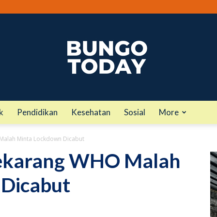
k
Pendidikan
Kesehatan
Sosial
More
bungotoday.com
 Malah Minta Lockdown Dicabut
 Sekarang WHO Malah
 Dicabut