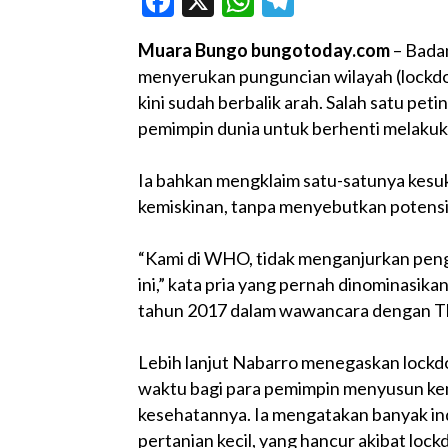
Facebook
X
WhatsApp
Telegram
Muara Bungo bungotoday.com
– Bada
menyerukan punguncian wilayah (lockdo
kini sudah berbalik arah. Salah satu p
pemimpin dunia untuk berhenti melaku
Ia bahkan mengklaim satu-satunya kes
kemiskinan, tanpa menyebutkan potens
“Kami di WHO, tidak menganjurkan peng
ini,” kata pria yang pernah dinominasi
tahun 2017 dalam wawancara dengan Th
Lebih lanjut Nabarro menegaskan lock
waktu bagi para pemimpin menyusun ke
kesehatannya. Ia mengatakan banyak indu
pertanian kecil, yang hancur akibat loc