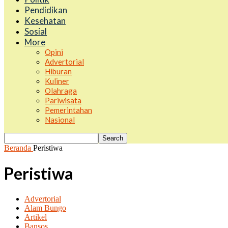
Pendidikan
Kesehatan
Sosial
More
Opini
Advertorial
Hiburan
Kuliner
Olahraga
Pariwisata
Pemerintahan
Nasional
Beranda
Peristiwa
Peristiwa
Advertorial
Alam Bungo
Artikel
Bansos