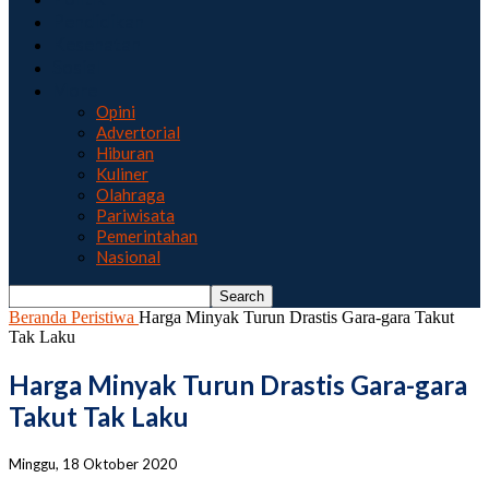
Pendidikan
Kesehatan
Sosial
More
Opini
Advertorial
Hiburan
Kuliner
Olahraga
Pariwisata
Pemerintahan
Nasional
Beranda
Peristiwa
Harga Minyak Turun Drastis Gara-gara Takut
Tak Laku
Harga Minyak Turun Drastis Gara-gara
Takut Tak Laku
Minggu, 18 Oktober 2020