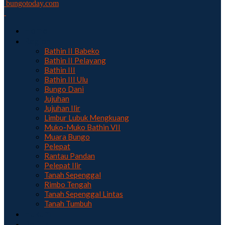
bungotoday.com
Home
Region
Bathin II Babeko
Bathin II Pelayang
Bathin III
Bathin III Ulu
Bungo Dani
Jujuhan
Jujuhan Ilir
Limbur Lubuk Mengkuang
Muko-Muko Bathin VII
Muara Bungo
Pelepat
Rantau Pandan
Pelepat Ilir
Tanah Sepenggal
Rimbo Tengah
Tanah Sepenggal Lintas
Tanah Tumbuh
Hukum
Politik