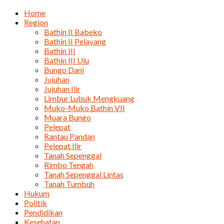
Home
Region
Bathin II Babeko
Bathin II Pelayang
Bathin III
Bathin III Ulu
Bungo Dani
Jujuhan
Jujuhan Ilir
Limbur Lubuk Mengkuang
Muko-Muko Bathin VII
Muara Bungo
Pelepat
Rantau Pandan
Pelepat Ilir
Tanah Sepenggal
Rimbo Tengah
Tanah Sepenggal Lintas
Tanah Tumbuh
Hukum
Politik
Pendidikan
Kesehatan