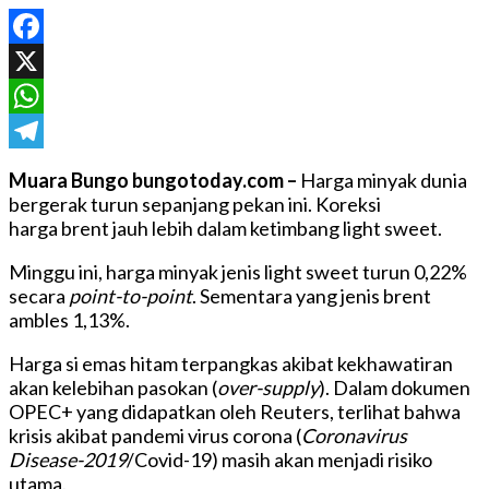
Facebook
X
WhatsApp
Telegram
Muara Bungo bungotoday.com –
Harga minyak dunia
bergerak turun sepanjang pekan ini. Koreksi
harga brent jauh lebih dalam ketimbang light sweet.
Minggu ini, harga minyak jenis light sweet turun 0,22%
secara
point-to-point
. Sementara yang jenis brent
ambles 1,13%.
Harga si emas hitam terpangkas akibat kekhawatiran
akan kelebihan pasokan (
over-supply
). Dalam dokumen
OPEC+ yang didapatkan oleh Reuters, terlihat bahwa
krisis akibat pandemi virus corona (
Coronavirus
Disease-2019
/Covid-19) masih akan menjadi risiko
utama.