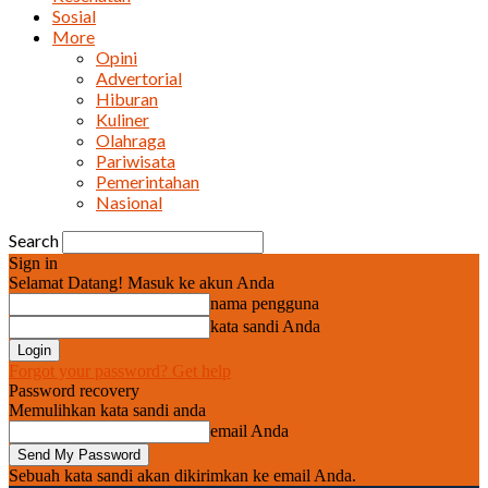
Sosial
More
Opini
Advertorial
Hiburan
Kuliner
Olahraga
Pariwisata
Pemerintahan
Nasional
Search
Sign in
Selamat Datang! Masuk ke akun Anda
nama pengguna
kata sandi Anda
Forgot your password? Get help
Password recovery
Memulihkan kata sandi anda
email Anda
Sebuah kata sandi akan dikirimkan ke email Anda.