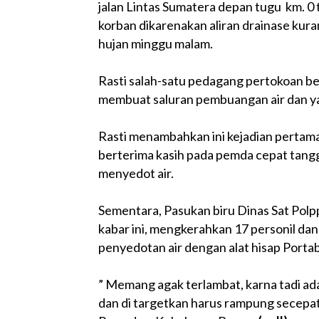
jalan Lintas Sumatera depan tugu km. 0
korban dikarenakan aliran drainase kur
hujan minggu malam.
Rasti salah-satu pedagang pertokoan b
membuat saluran pembuangan air dan yang
Rasti menambahkan ini kejadian pertama
berterima kasih pada pemda cepat tang
menyedot air.
Sementara, Pasukan biru Dinas Sat Po
kabar ini, mengkerahkan 17 personil da
penyedotan air dengan alat hisap Portab
” Memang agak terlambat, karna tadi ada
dan di targetkan harus rampung secepa