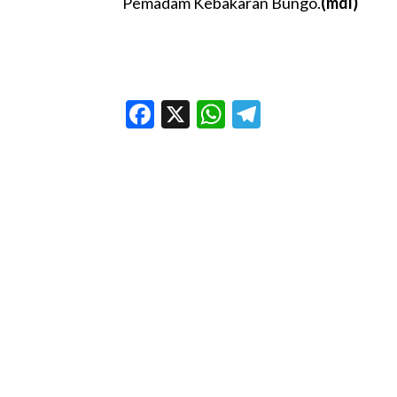
Pemadam Kebakaran Bungo.
(mdl)
Facebook
X
WhatsApp
Telegram