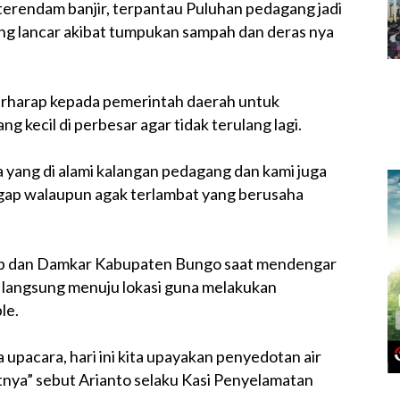
 terendam banjir, terpantau Puluhan pedagang jadi
ang lancar akibat tumpukan sampah dan deras nya
erharap kepada pemerintah daerah untuk
 kecil di perbesar agar tidak terulang lagi.
 yang di alami kalangan pedagang dan kami juga
gap walaupun agak terlambat yang berusaha
lpp dan Damkar Kabupaten Bungo saat mendengar
n langsung menuju lokasi guna melakukan
le.
 upacara, hari ini kita upayakan penyedotan air
tnya” sebut Arianto selaku Kasi Penyelamatan