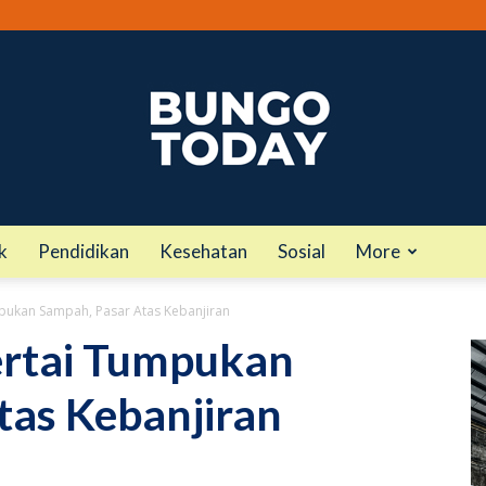
k
Pendidikan
Kesehatan
Sosial
More
bungotoday.com
pukan Sampah, Pasar Atas Kebanjiran
ertai Tumpukan
tas Kebanjiran