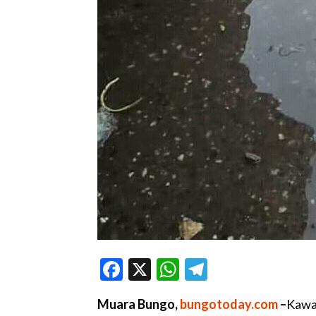
Facebook
X
WhatsApp
Telegram
Muara Bungo,
bungotoday.com
–
Kawa