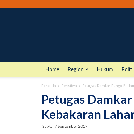
Home
Region
Hukum
Politi
Beranda
Peristiwa
Petugas Damkar Bungo Padam
Petugas Damkar
Kebakaran Lahan
Sabtu, 7 September 2019