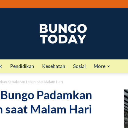
k
Pendidikan
Kesehatan
Sosial
More
bungotoday.com
kan Kebakaran Lahan saat Malam Hari
 Bungo Padamkan
 saat Malam Hari