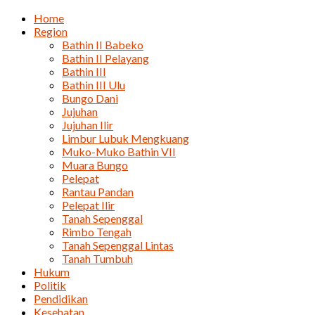
Home
Region
Bathin II Babeko
Bathin II Pelayang
Bathin III
Bathin III Ulu
Bungo Dani
Jujuhan
Jujuhan Ilir
Limbur Lubuk Mengkuang
Muko-Muko Bathin VII
Muara Bungo
Pelepat
Rantau Pandan
Pelepat Ilir
Tanah Sepenggal
Rimbo Tengah
Tanah Sepenggal Lintas
Tanah Tumbuh
Hukum
Politik
Pendidikan
Kesehatan