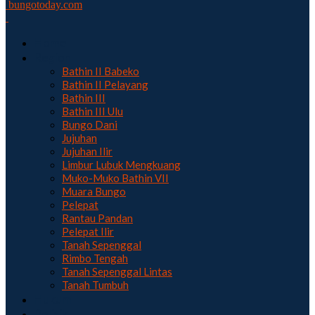
bungotoday.com
Home
Region
Bathin II Babeko
Bathin II Pelayang
Bathin III
Bathin III Ulu
Bungo Dani
Jujuhan
Jujuhan Ilir
Limbur Lubuk Mengkuang
Muko-Muko Bathin VII
Muara Bungo
Pelepat
Rantau Pandan
Pelepat Ilir
Tanah Sepenggal
Rimbo Tengah
Tanah Sepenggal Lintas
Tanah Tumbuh
Hukum
Politik