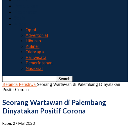
Pendidikan
Kesehatan
Sosial
More
Opini
Advertorial
Hiburan
Kuliner
Olahraga
Pariwisata
Pemerintahan
Nasional
Beranda
Peristiwa
Seorang Wartawan di Palembang Dinyatakan
Positif Corona
Seorang Wartawan di Palembang
Dinyatakan Positif Corona
Rabu, 27 Mei 2020