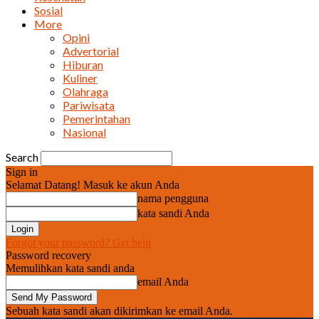
Sosial
More
Opini
Advertorial
Hiburan
Kuliner
Olahraga
Pariwisata
Pemerintahan
Nasional
Search
Sign in
Selamat Datang! Masuk ke akun Anda
nama pengguna
kata sandi Anda
Forgot your password? Get help
Password recovery
Memulihkan kata sandi anda
email Anda
Sebuah kata sandi akan dikirimkan ke email Anda.