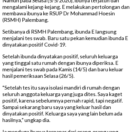
Namun pada Selasa (5/5/2020), ibunya terjatuh dan
mengalami kejang-kejang. E melakukan pertolongan dan
membawa ibunya ke RSUP Dr Mohammad Hoesin
(RSMH) Palembang.
Setibanya di RSMH Palembang, ibunda E langsung
menjalani tes swab. Baru satu pekan kemudian ibunda E
dinyatakan positif Covid-19.
Setelah ibunda dinyatakan positif, seluruh keluarga
yang tinggal satu rumah dengan ibunya diperiksa. E
menjalani tes swab pada Kamis (14/5) dan baru keluar
hasil pemeriksaan Selasa (26/5).
“Setelah tes itu saya isolasi mandiri di rumah dengan
seluruh anggota keluarga yang juga dites. Saya kaget
positif, karena sebelumnya pernah rapid, tapi negatif.
Sampai sekarang baru saya yang keluar hasil dan
dinyatakan positif. Keluarga saya yang lain belum ada
hasilnya,” ungkap dia.
Ia menduga ibunya terpapar dari orang-orang yang