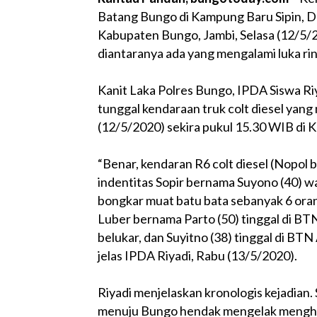
Batang Bungo di Kampung Baru Sipin, 
Kabupaten Bungo, Jambi, Selasa (12/5/
diantaranya ada yang mengalami luka ri
Kanit Laka Polres Bungo, IPDA Siswa Ri
tunggal kendaraan truk colt diesel yan
(12/5/2020) sekira pukul 15.30 WIB di
“Benar, kendaran R6 colt diesel (Nopol 
indentitas Sopir bernama Suyono (40) 
bongkar muat batu bata sebanyak 6 oran
Luber bernama Parto (50) tinggal di BT
belukar, dan Suyitno (38) tinggal di BT
jelas IPDA Riyadi, Rabu (13/5/2020).
Riyadi menjelaskan kronologis kejadian. 
menuju Bungo hendak mengelak menghind