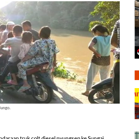
Bungo.
daraan truk colt diesel nyungsep ke Sungai