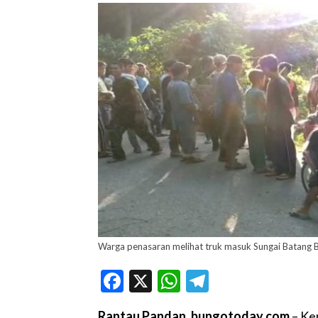
Warga penasaran melihat truk masuk Sungai Batang 
Facebook
X
WhatsApp
Telegram
Rantau Pandan, bungotoday.com
– Ken