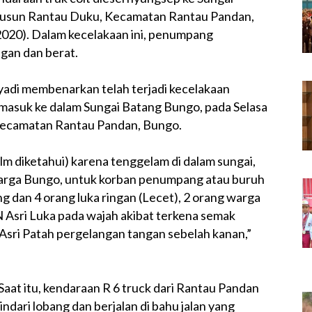
Dusun Rantau Duku, Kecamatan Rantau Pandan,
2020). Dalam kecelakaan ini, penumpang
ngan dan berat.
yadi membenarkan telah terjadi kecelakaan
g masuk ke dalam Sungai Batang Bungo, pada Selasa
 Kecamatan Rantau Pandan, Bungo.
blm diketahui) karena tenggelam di dalam sungai,
warga Bungo, untuk korban penumpang atau buruh
g dan 4 orang luka ringan (Lecet), 2 orang warga
N Asri Luka pada wajah akibat terkena semak
N Asri Patah pergelangan tangan sebelah kanan,”
Saat itu, kendaraan R 6 truck dari Rantau Pandan
ari lobang dan berjalan di bahu jalan yang