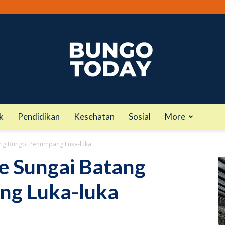
k
Pendidikan
Kesehatan
Sosial
More
bungotoday.com
ang Bungo, Penumpang Luka-luka
e Sungai Batang
ng Luka-luka