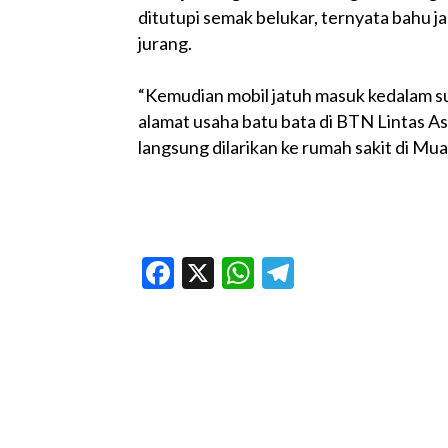
ditutupi semak belukar, ternyata bahu j
jurang.
“Kemudian mobil jatuh masuk kedalam s
alamat usaha batu bata di BTN Lintas A
langsung dilarikan ke rumah sakit di Mu
Facebook
X
WhatsApp
Telegram