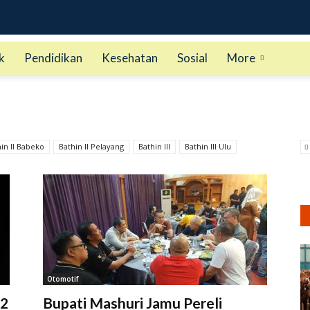
k
Pendidikan
Kesehatan
Sosial
More
in II Babeko
Bathin II Pelayang
Bathin III
Bathin III Ulu
Otomotif
22
Bupati Mashuri Jamu Pereli