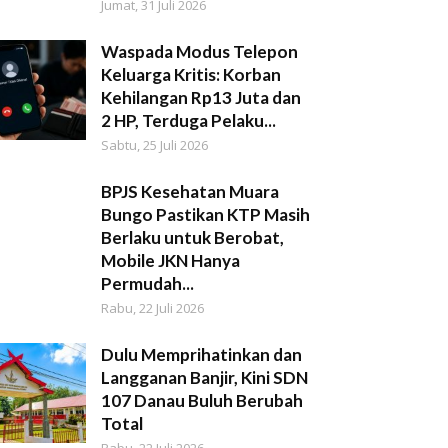
Jumat, 31 Juli 2026
Waspada Modus Telepon
Keluarga Kritis: Korban
Kehilangan Rp13 Juta dan
2 HP, Terduga Pelaku...
Sabtu, 25 Juli 2026
BPJS Kesehatan Muara
Bungo Pastikan KTP Masih
Berlaku untuk Berobat,
Mobile JKN Hanya
Permudah...
Rabu, 22 Juli 2026
Dulu Memprihatinkan dan
Langganan Banjir, Kini SDN
107 Danau Buluh Berubah
Total