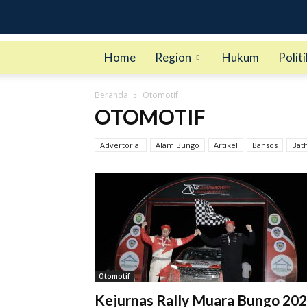
Home
Region
Hukum
Politi
Beranda
Otomotif
OTOMOTIF
Advertorial
Alam Bungo
Artikel
Bansos
Bath
Berita Bungo
Otomotif
Kejurnas Rally Muara Bungo 20